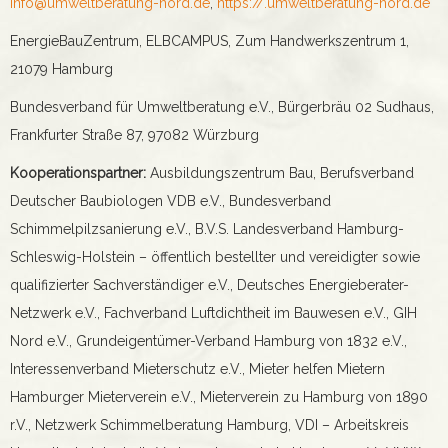
info@umweltberatung-nord.de
,
https://.umweltberatung-nord.de
EnergieBauZentrum, ELBCAMPUS, Zum Handwerkszentrum 1,
21079 Hamburg
Bundesverband für Umweltberatung e.V., Bürgerbräu 02 Sudhaus,
Frankfurter Straße 87, 97082 Würzburg
Kooperationspartner:
Ausbildungszentrum Bau, Berufsverband
Deutscher Baubiologen VDB e.V., Bundesverband
Schimmelpilzsanierung e.V., B.V.S. Landesverband Hamburg-
Schleswig-Holstein – öffentlich bestellter und vereidigter sowie
qualifizierter Sachverständiger e.V., Deutsches Energieberater-
Netzwerk e.V., Fachverband Luftdichtheit im Bauwesen e.V., GIH
Nord e.V., Grundeigentümer-Verband Hamburg von 1832 e.V.,
Interessenverband Mieterschutz e.V., Mieter helfen Mietern
Hamburger Mieterverein e.V., Mieterverein zu Hamburg von 1890
r.V., Netzwerk Schimmelberatung Hamburg, VDI – Arbeitskreis