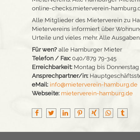
online-checks.mieterverein-hamburg.
Alle Mitglieder des Mieterverein zu Ha
Mietervereins informiert über Wohnung
Urteile und vieles mehr. Alle Ausgabe
Für wen?
alle Hamburger Mieter
Telefon / Fax:
040/879 79-345
Erreichbarkeit:
Montag bis Donnerstag v
Ansprechpartner/in:
Hauptgeschäftsst
eMail:
info@mieterverein-hamburg.de
Webseite:
mieterverein-hamburg.de
teilen
tweet
mitteilen
pin
teilen
teilen
teilen
it