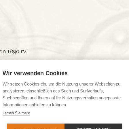
n 1890 r.V.
Wir verwenden Cookies
Wir setzen Cookies ein, um die Nutzung unserer Webseiten zu
analysieren, einschließlich des Such und Surfverlaufs,
 r.V. ist der Landesverband des Deutschen Miete
Suchbegriffen und Ihnen auf Ihr Nutzungsverhalten angepasste
 Mieterorganisation in Hamburg. Seit über 125 Jah
Informationen anbieten zu können.
zen uns für die wohnungspolitischen Belange der 
Lernen Sie mehr
keit bilden die Wohnungsmängel und dort insbe