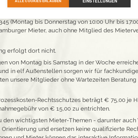
EINSTELLUNGEN
ALLE COOKIES ERLAUBEN
:
45 (Montag bis Donnerstag von 10:00 Uhr bis 17:0
 Hamburger Mieter, auch ohne Mitglied des Mieterv
 erfolgt dort nicht.
en von Montag bis Samstag in der Woche erreichen
und in elf Außenstellen sorgen wir für fachkundig
ten unsere Mitglieder ohne Wartezeiten Beratung u
rozesskosten-Rechtsschutzes beträgt € 75,00 je Ha
fnahmegebühr von € 15,00 zu entrichten.
u den wichtigsten Mieter-Themen - darunter auc
 Orientierung und ersetzen keine qualifizierte Re
nnen und Mieter können das interaktive Informati