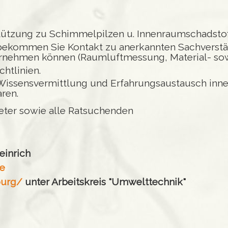
:
tützung zu Schimmelpilzen u. Innenraumschadstof
bekommen Sie Kontakt zu anerkannten Sachverstä
ornehmen können (Raumluftmessung, Material- so
htlinien.
Wissensvermittlung und Erfahrungsaustausch inner
ren.
ieter sowie alle Ratsuchenden
einrich
e
burg/
unter Arbeitskreis "Umwelttechnik"