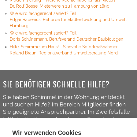
Dr. Rolf Bosse, Mieterverein zu Hamburg von 1890
Wie wird fachgerecht saniert? Teil I
Edgar Badenius, Behörde für Stadtentwicklung und Umwelt
Hamburg
Wie wird fachgerecht saniert? Teil II
Doris Schünemann, Berufsverand Deutscher Baubiologen
Hilfe, Schimmel im Haus! - Sinnvolle Sofortmaßnahmen
Roland Braun, Regionalverband Umweltberatung Nord
SIE BENÖTIGEN SCHNELLE HILFE?
Sie haben Schimmel in der Wohnung entdeckt
und suchen Hilfe? Im Bereich Mitglieder finden
Sie geeignete Ansprechpartner. Im Zweifelsfalle
hilft die Hotline der Hamburger Energielotsen
weiter:
040-248 322 50
.
Wir verwenden Cookies